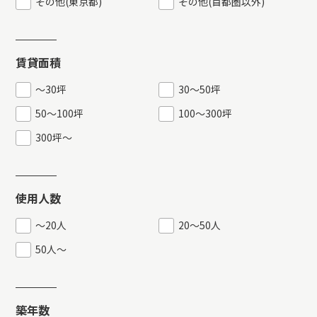
その他(東京都)
その他(首都圏以外)
賃貸面積
〜30坪
30〜50坪
50〜100坪
100〜300坪
300坪〜
使用人数
〜20人
20〜50人
50人〜
築年数