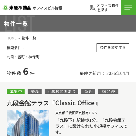
オフィス物件
オフィスビル情報
を探す
LIST
物件一覧
HOME
物件一覧
条件を変更する
検索条件：
九段・番町・神保町
6
物件数
件
最終更新月： 2026年04月
募集中
築浅
小規模区画あり
駅近
360°VR
九段会館テラス『Classic Office』
東京都千代田区九段南1-6-5
「九段下」駅徒歩1分、「九段会館テ
ラス」に設けられた小規模オフィスで
す。