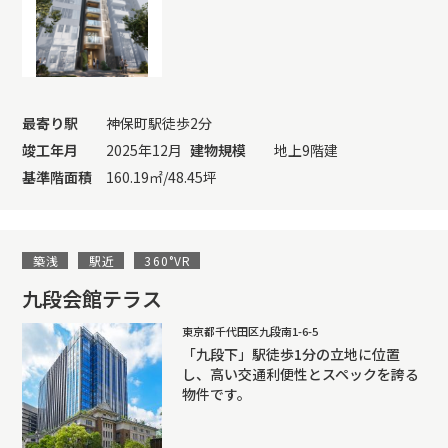
最寄り駅
神保町駅徒歩2分
竣工年月
2025年12月
建物規模
地上9階建
基準階面積
160.19㎡/48.45坪
築浅
駅近
360°VR
九段会館テラス
東京都千代田区九段南1-6-5
「九段下」駅徒歩1分の立地に位置
し、高い交通利便性とスペックを誇る
物件です。