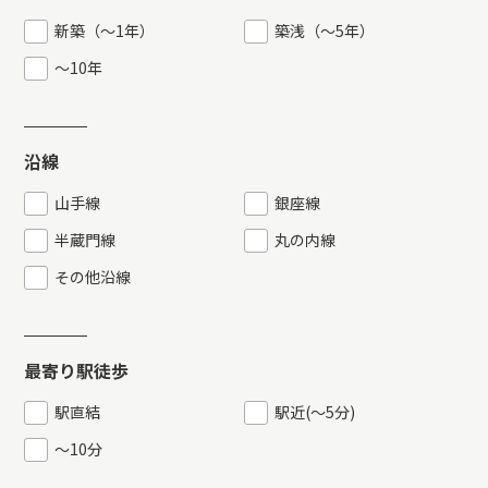
新築（〜1年）
築浅（〜5年）
～10年
沿線
山手線
銀座線
半蔵門線
丸の内線
その他沿線
最寄り駅徒歩
駅直結
駅近
(
〜5分
)
〜10分