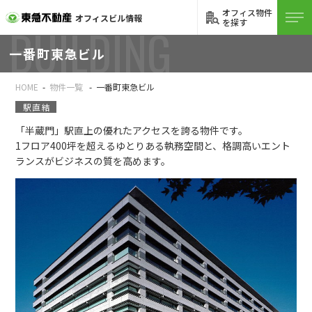
オフィス物件
オフィスビル情報
を探す
BUILDING
一番町東急ビル
HOME
物件一覧
一番町東急ビル
駅直結
「半蔵門」駅直上の優れたアクセスを誇る物件です。
1フロア400坪を超えるゆとりある執務空間と、格調高いエント
ランスがビジネスの質を高めます。