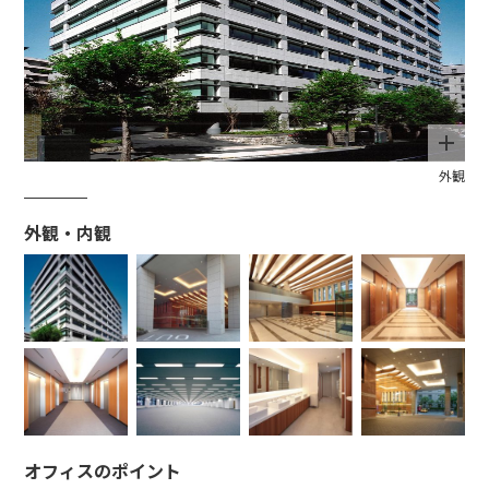
基準階エレベーターホール
エントランスホール
エレベーターホール
エントランス
女子トイレ
事務室
車寄せ
外観
外観・内観
オフィスのポイント