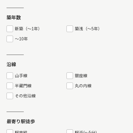
築年数
新築（〜1年）
築浅（〜5年）
～10年
沿線
山手線
銀座線
半蔵門線
丸の内線
その他沿線
最寄り駅徒歩
駅直結
駅近
(
〜5分
)