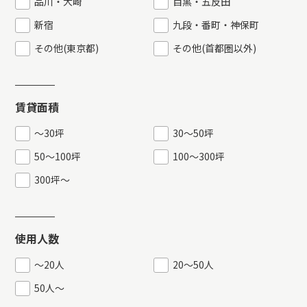
品川・大崎
目黒・五反田
新宿
九段・番町・神保町
その他(東京都)
その他(首都圏以外)
賃貸面積
〜30坪
30〜50坪
50〜100坪
100〜300坪
300坪〜
使用人数
〜20人
20〜50人
50人〜